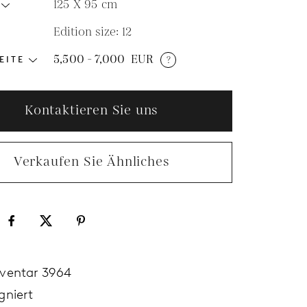
125 X 95
cm
Edition size: 12
N
5,500 - 7,000
EUR
?
EITE
Kontaktieren Sie uns
Verkaufen Sie Ähnliches
nventar 3964
gniert