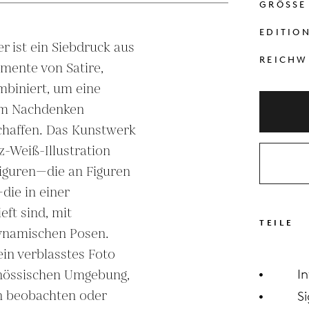
GRÖSSE
EDITIO
er ist ein Siebdruck aus 
REICHW
mente von Satire, 
biniert, um eine 
um Nachdenken 
haffen. Das Kunstwerk 
z-Weiß-Illustration 
iguren—die an Figuren 
ie in einer 
ft sind, mit 
TEILE
ynamischen Posen. 
ein verblasstes Foto 
enössischen Umgebung, 
I
n beobachten oder 
Si