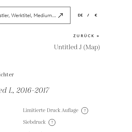
DE
/
€
EN
USD
ZURÜCK »
NL
EUR
Untitled J (Map)
ES
GBP
FR
ichter
DE
ed L, 2016-2017
Limitierte Druck Auflage
?
Siebdruck
?