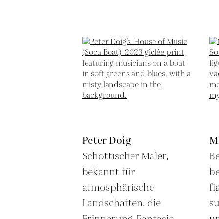
Peter Doig
M
Schottischer Maler,
Be
bekannt für
be
atmosphärische
fi
Landschaften, die
s
Erinnerung, Fantasie
u