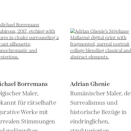
ichael Borremans
Adrian Ghenie
lgischer Maler,
Rumänischer Maler, de
kannt für rätselhafte
Surrealismus und
gurative Werke mit
historische Bezüge in
urrealen Stimmungen
eindringlichen,
nd gedämpften
strukturierten