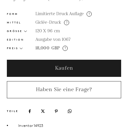
Limitierte Druck Auflage
?
FORM
Giclée-Druck
?
MITTEL
120 X 96
cm
GRÖSSE
Ausgabe von 1067
EDITION
18,000
GBP
?
PREIS
Kaufen
Haben Sie eine Frage?
TEILE
Inventar 14923