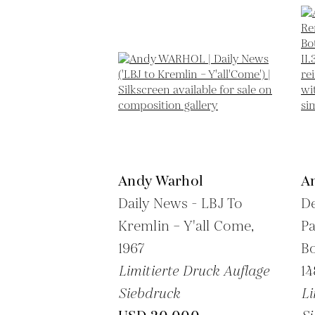
Andy Warhol
A
Daily News - LBJ To
De
Kremlin – Y'all Come,
Pa
1967
Bo
Limitierte Druck Auflage
14
Siebdruck
Li