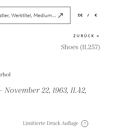
DE
/
€
EN
USD
ZURÜCK »
NL
EUR
Shoes (II.257)
ES
GBP
FR
rhol
DE
- November 22, 1963, II.42,
Limitierte Druck Auflage
?