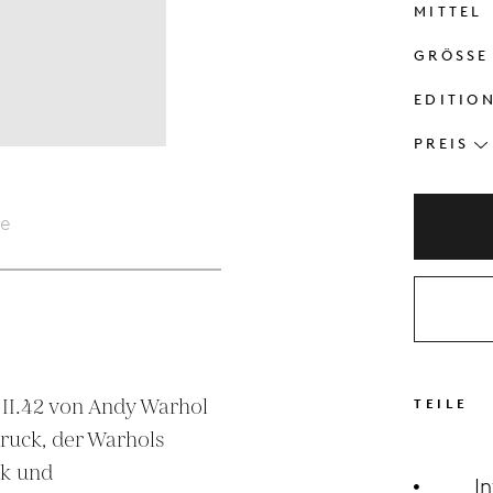
MITTEL
GRÖSSE
EDITIO
PREIS
le
 II.42 von Andy Warhol 
TEILE
druck, der Warhols 
k und 
I