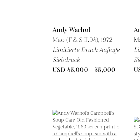
Andy Warhol
A
Mao (F & S II.94),
1972
Ma
Limitierte Druck Auflage
Li
Siebdruck
Si
USD 45,000 - 55,000
U