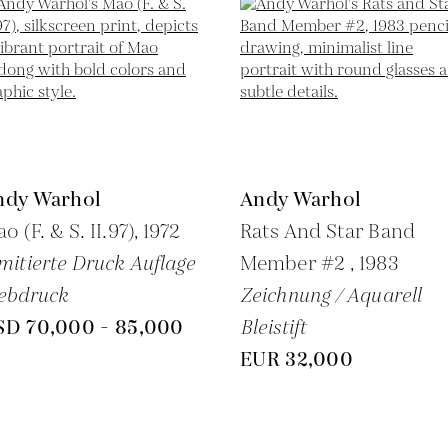
ndy Warhol
Andy Warhol
o (F. & S. II.97),
1972
Rats And Star Band
mitierte Druck Auflage
Member #2 ,
1983
ebdruck
Zeichnung / Aquarell
SD 70,000 - 85,000
Bleistift
EUR 32,000