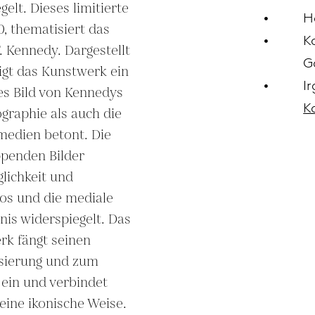
lt. Dieses limitierte 
H
0, thematisiert das 
K
. Kennedy. Dargestellt 
G
igt das Kunstwerk ein 
I
es Bild von Kennedys 
K
graphie als auch die 
edien betont. Die 
penden Bilder 
lichkeit und 
os und die mediale 
is widerspiegelt. Das 
k fängt seinen 
ierung und zum 
 ein und verbindet 
eine ikonische Weise.