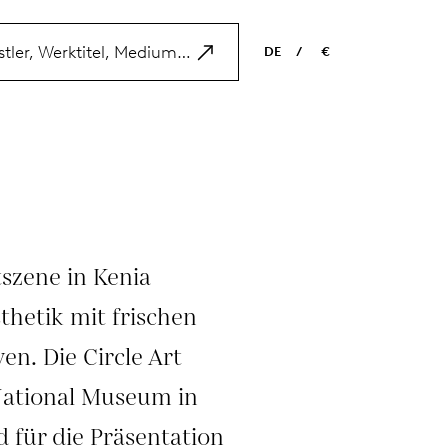
DE
/
€
EN
USD
NL
EUR
ES
GBP
FR
DE
tszene in Kenia
sthetik mit frischen
en. Die Circle Art
National Museum in
 für die Präsentation