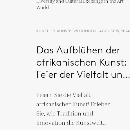
KÜNSTLER, KUNSTBEWEGUNGEN - AUGUST 15, 2024
Das Aufblühen der
afrikanischen Kunst:
Feier der Vielfalt und
des kulturellen
Feiern Sie die Vielfalt
Austauschs in der
afrikanischer Kunst! Erleben
Kunstwelt
Sie, wie Tradition und
Innovation die Kunstwelt