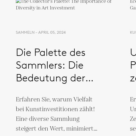
SAMMELN - APRIL 05, 2024
KU
Die Palette des
U
Sammlers: Die
P
Bedeutung der
z
Vielfalt bei
G
Erfahren Sie, warum Vielfalt
Er
Kunstinvestitionen
bei Kunstinvestitionen zählt!
Um
Eine diverse Sammlung
Ze
steigert den Wert, minimiert
se