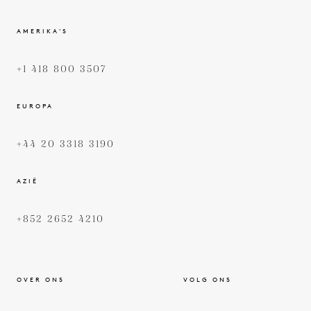
AMERIKA’S
+1 418 800 3507
EUROPA
+44 20 3318 3190
AZIË
+852 2652 4210
OVER ONS
VOLG ONS