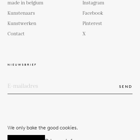
made in belgium
Instagram
Kunstenaars
Facebook
Kunstwerken
Pinterest
Contact
X
NIEUWSBRIEF
SEND
COPYRIGHTS
ALGEMENE VOORWAARDEN
We only bake the good cookies.
PRIVACYBELEID
© 2026