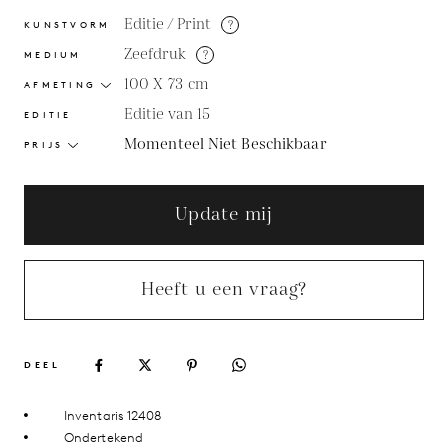
Editie / Print
?
KUNSTVORM
Zeefdruk
?
MEDIUM
100 X 73
cm
AFMETING
Editie van 15
EDITIE
Momenteel Niet Beschikbaar
PRIJS
Update mij
Heeft u een vraag?
DEEL
Inventaris 12408
Ondertekend