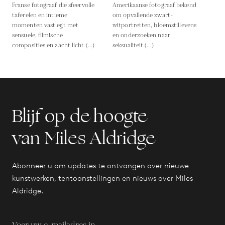
Franse fotograaf die sfeervolle
Amerikaanse fotograaf bekend
taferelen en intieme
om opvallende zwart-
momenten vastlegt met
witportretten, bloemstillevens
sensuele, filmische
en onderzoeken naar
composities en zacht licht (...)
seksualiteit (...)
Blijf op de hoogte
van Miles Aldridge
Abonneer u om updates te ontvangen over nieuwe
kunstwerken, tentoonstellingen en nieuws over Miles
Aldridge.