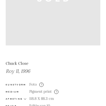
Chuck Close
Roy II, 1996
Foto
?
KUNSTVORM
Pigment print
?
MEDIUM
118.8 X 88.3
cm
AFMETING
Editie van 10
EDITIE