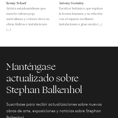
Kenny Scharf
Antony Gormley
Artista estadounidense que
Escultor británico que explora
mezcla cultura pop,
la forma humana y su relación
surrealismo y colores vivos en
con el espacio mediante
obras lúdicas e instalaciones
instalaciones a gran escala (...)
(...)
Manténgase
actualizado sobre
Stephan Balkenhol
Suscríbase para recibir actualizaciones sobre nuevas
obras de arte, exposiciones y noticias sobre Stephan
Balkenhol.