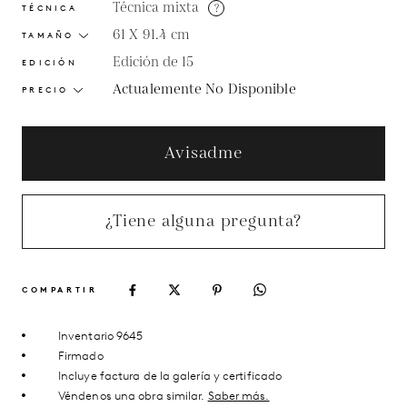
Técnica mixta
?
TÉCNICA
61 X 91.4
cm
TAMAÑO
Edición de 15
EDICIÓN
Actualemente No Disponible
PRECIO
Avisadme
¿Tiene alguna pregunta?
COMPARTIR
Inventario 9645
Firmado
Incluye factura de la galería y certificado
Véndenos una obra similar.
Saber más.