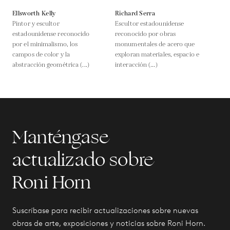
Ellsworth Kelly
Richard Serra
Pintor y escultor
Escultor estadounidense
estadounidense reconocido
reconocido por obras
por el minimalismo, los
monumentales de acero que
campos de color y la
exploran materiales, espacio e
abstracción geométrica (...)
interacción (...)
Manténgase
actualizado sobre
Roni Horn
Suscríbase para recibir actualizaciones sobre nuevas
obras de arte, exposiciones y noticias sobre Roni Horn.