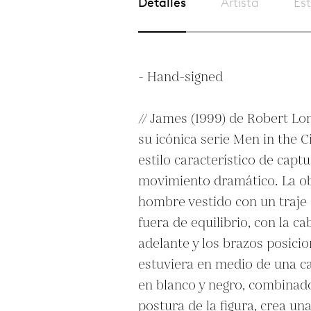
Detalles
Artista
Est
- Hand-signed

// James (1999) de Robert Lon
su icónica serie Men in the C
estilo característico de captu
movimiento dramático. La ob
hombre vestido con un traje
fuera de equilibrio, con la ca
adelante y los brazos posici
estuviera en medio de una caí
en blanco y negro, combinado 
postura de la figura, crea un