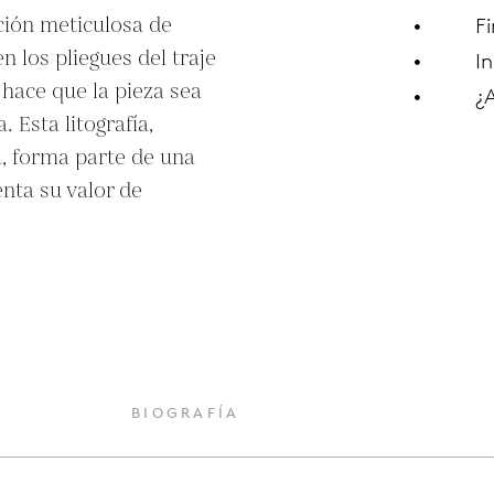
ción meticulosa de 
F
n los pliegues del traje 
In
 hace que la pieza sea 
¿
 Esta litografía, 
, forma parte de una 
nta su valor de 
O
BIOGRAFÍA