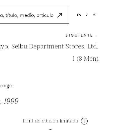
ES
/
€
EN
USD
SIGUIENTE »
NL
EUR
okyo, Seibu Department Stores, Ltd.
ES
GBP
I (3 Men)
FR
DE
Longo
, 1999
Print de edición limitada
?