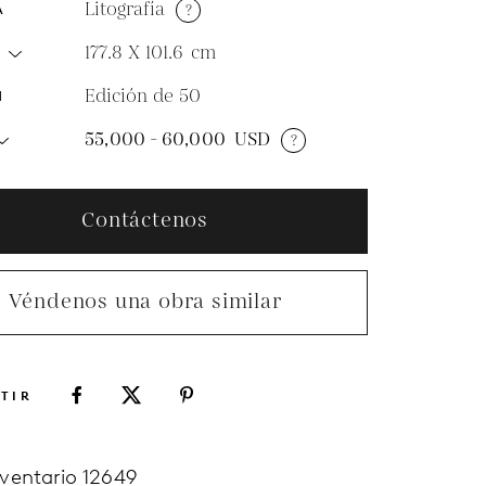
Litografía
?
A
177.8 X 101.6
cm
O
Edición de 50
N
55,000 - 60,000
USD
?
Contáctenos
Véndenos una obra similar
TIR
nventario 12649