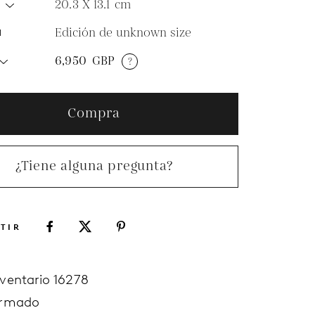
20.3 X 13.1
cm
O
Edición de unknown size
N
6,950
GBP
?
Compra
¿Tiene alguna pregunta?
TIR
nventario 16278
irmado