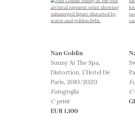
Nan Goldin
N
Sunny At The Spa,
Sw
Distortion. L’Hotel De
Pa
Paris,
2010/2020
Fo
Fotografía
C-
C-print
G
EUR 1,100