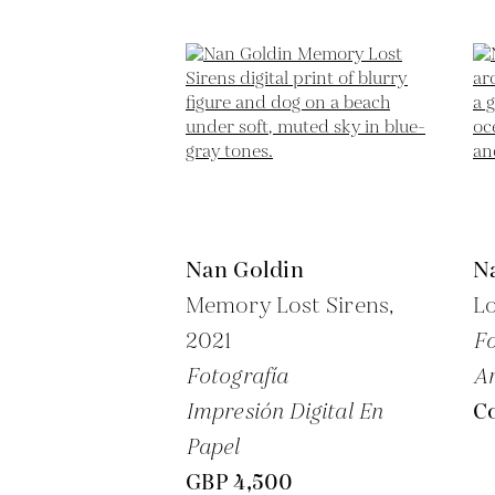
Nan Goldin
N
Memory Lost Sirens,
Lo
2021
Fo
Fotografía
Ar
Impresión Digital En
Co
Papel
GBP 4,500