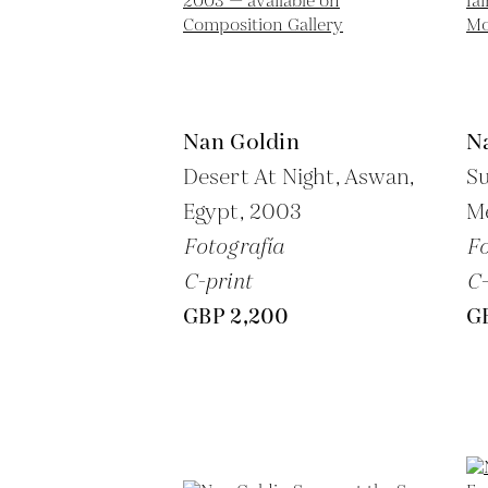
Nan Goldin
N
Desert At Night, Aswan,
Su
Egypt,
2003
Me
Fotografía
Fo
C-print
C-
GBP 2,200
G