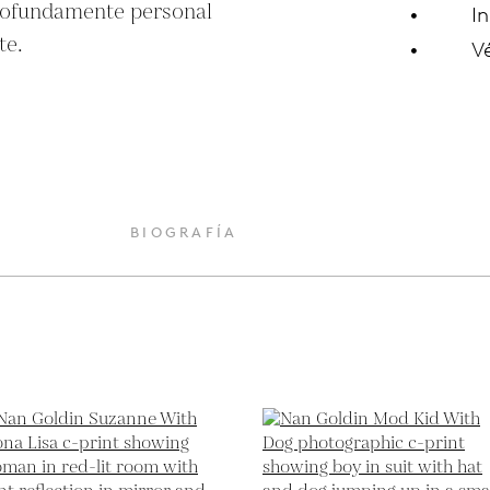
rofundamente personal 
In
te.
V
O
BIOGRAFÍA