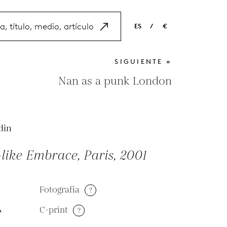
ES
/
€
EN
USD
SIGUIENTE »
NL
EUR
Nan as a punk London
ES
GBP
FR
din
DE
like Embrace, Paris, 2001
Fotografía
?
C-print
?
A