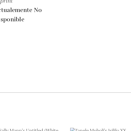
print
ctualemente No
isponible