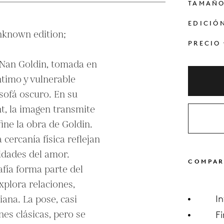
TAMAÑ
EDICIÓ
known edition; 

PRECIO
Nan Goldin, tomada en 
imo y vulnerable 
ofá oscuro. En su 
t, la imagen transmite 
ne la obra de Goldin. 
cercanía física reflejan 
idades del amor. 
COMPAR
fía forma parte del 
xplora relaciones, 
iana. La pose, casi 
I
es clásicas, pero se 
F