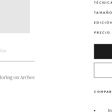
TÉCNIC
TAMAÑ
EDICIÓ
PRECIO
ilos
loring on Arches

COMPAR
I