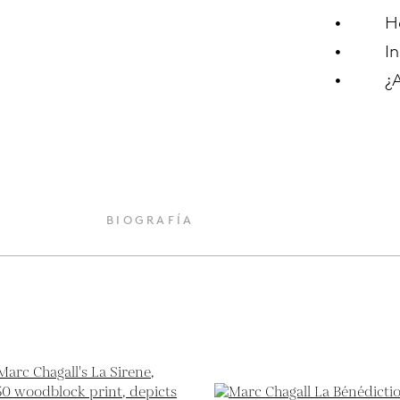
H
In
¿
O
BIOGRAFÍA