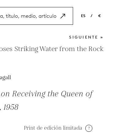
ES
/
€
EN
USD
SIGUIENTE »
NL
EUR
ses Striking Water from the Rock
ES
GBP
FR
agall
DE
on Receiving the Queen of
 1958
Print de edición limitada
?