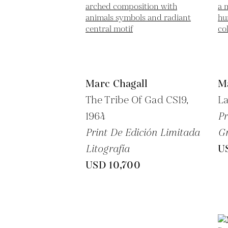
Marc Chagall
M
The Tribe Of Gad CS19,
La
1964
Pr
Print De Edición Limitada
G
Litografía
U
USD 10,700