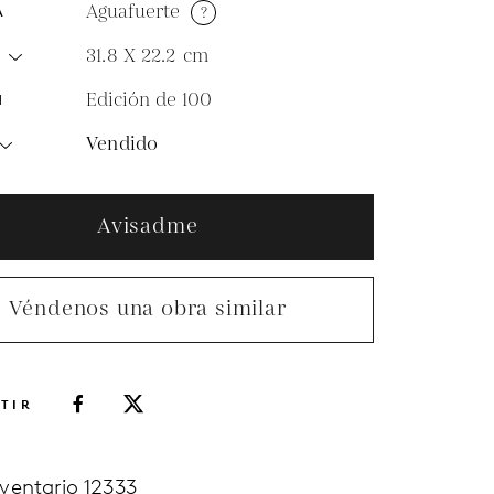
Aguafuerte
?
A
31.8 X 22.2
cm
O
Edición de 100
N
Vendido
Avisadme
Véndenos una obra similar
TIR
nventario 12333