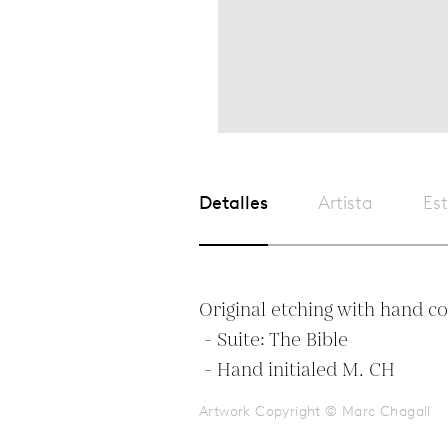
Detalles
Artista
Est
Original etching with hand co
 - Suite: The Bible

 - Hand initialed M. CH
Artwork Copyright © Marc Chagall