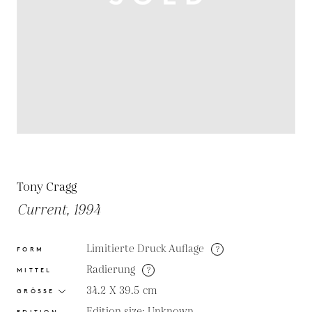
Tony Cragg
Current, 1994
Limitierte Druck Auflage
?
FORM
Radierung
?
MITTEL
34.2 X 39.5
cm
GRÖSSE
Edition size: Unknown
EDITION