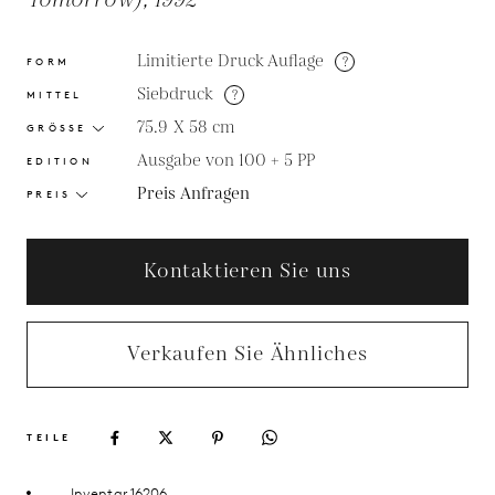
Tomorrow), 1992
Limitierte Druck Auflage
?
FORM
Siebdruck
?
MITTEL
75.9 X 58
cm
GRÖSSE
Ausgabe von 100 + 5 PP
EDITION
Preis Anfragen
PREIS
Kontaktieren Sie uns
Verkaufen Sie Ähnliches
TEILE
Inventar 16206