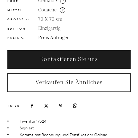
Gemälde
?
FORM
Gouache
?
MITTEL
70 X 70
cm
GRÖSSE
Einzigartig
EDITION
Preis Anfragen
PREIS
Kontaktieren Sie uns
Verkaufen Sie Ähnliches
TEILE
Inventar 17324
Signiert
Kommt mit Rechnung und Zertifikat der Galerie