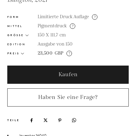
Islington, 2021
Limitierte Druck Auflage
?
FORM
Pigmentdruck
?
MITTEL
150 X 111.7
cm
GRÖSSE
Ausgabe von 150
EDITION
23,500
GBP
?
PREIS
Kaufen
Haben Sie eine Frage?
TEILE
Inventar 16040