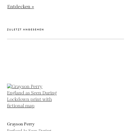
Entdecken »
ZULETZT ANGESEHEN
Grayson Perry
England As Seen During