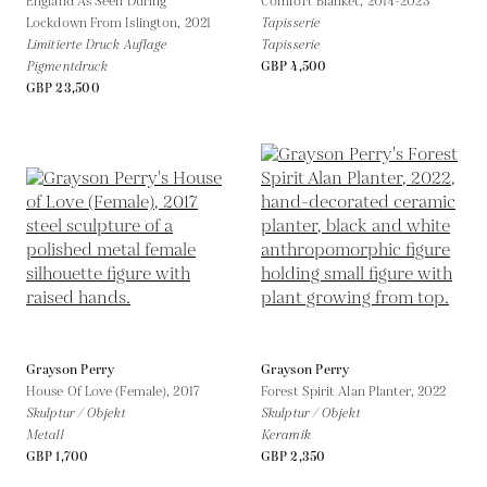
England As Seen During
Comfort Blanket,
2014-2023
Lockdown From Islington,
2021
Tapisserie
Limitierte Druck Auflage
Tapisserie
Pigmentdruck
GBP 4,500
GBP 23,500
Grayson Perry
Grayson Perry
House Of Love (Female),
2017
Forest Spirit Alan Planter,
2022
Skulptur / Objekt
Skulptur / Objekt
Metall
Keramik
GBP 1,700
GBP 2,350