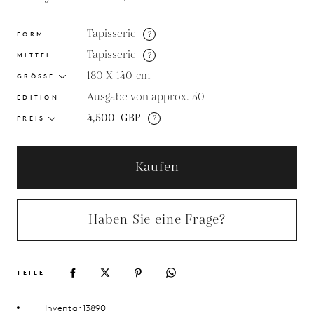
Tapisserie
?
FORM
Tapisserie
?
MITTEL
180 X 140
cm
GRÖSSE
Ausgabe von approx. 50
EDITION
4,500
GBP
?
PREIS
Kaufen
Haben Sie eine Frage?
TEILE
Inventar 13890