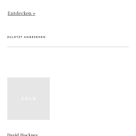
Entdecken »
ZULETZT ANGESEHEN
David Hockney