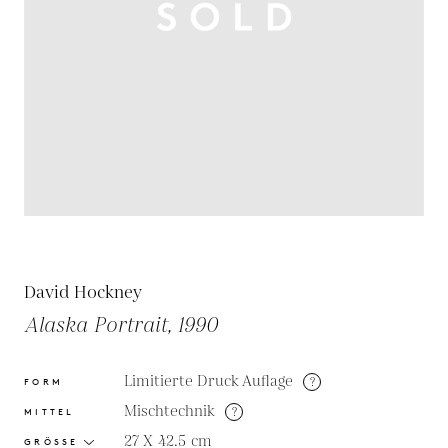
David Hockney
Alaska Portrait, 1990
Limitierte Druck Auflage
?
FORM
Mischtechnik
?
MITTEL
27 X 42.5
cm
GRÖSSE