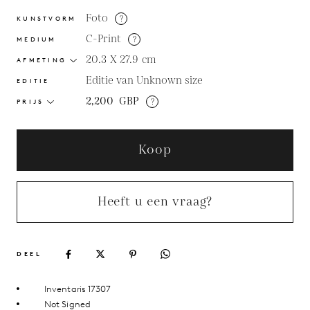
Foto
?
KUNSTVORM
C-Print
?
MEDIUM
20.3 X 27.9
cm
AFMETING
Editie van Unknown size
EDITIE
2,200
GBP
?
PRIJS
Koop
Heeft u een vraag?
DEEL
Inventaris 17307
Not Signed