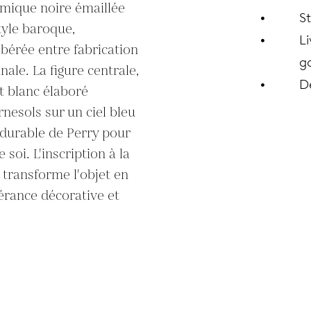
amique noire émaillée 
S
tyle baroque, 
Li
bérée entre fabrication 
ga
ale. La figure centrale, 
D
 blanc élaboré 
nesols sur un ciel bleu 
 durable de Perry pour 
 soi. L'inscription à la 
ransforme l'objet en 
érance décorative et 