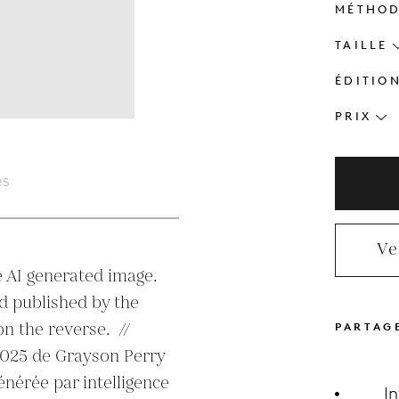
MÉTHO
TAILLE
ÉDITIO
PRIX
es
Ve
 AI generated image. 
 published by the 
 the reverse.  //

PARTAG
025 de Grayson Perry 
nérée par intelligence 
I