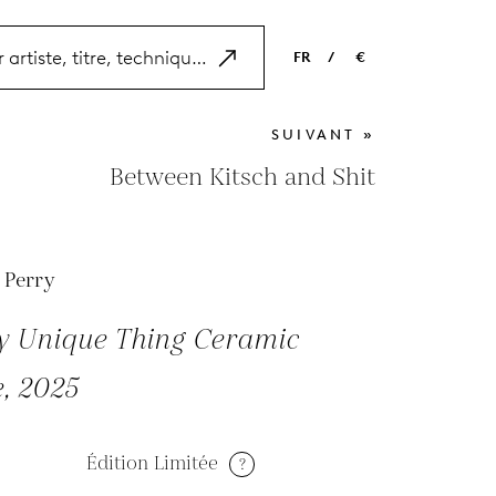
FR
/
€
EN
USD
SUIVANT »
NL
EUR
Between Kitsch and Shit
ES
GBP
FR
 Perry
DE
ly Unique Thing Ceramic
, 2025
Édition Limitée
?