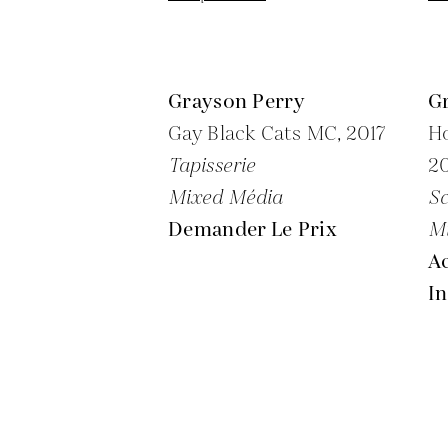
Grayson Perry
G
Gay Black Cats MC,
2017
Ho
Tapisserie
20
Mixed Média
Sc
Demander Le Prix
M
A
In