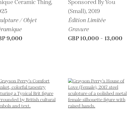
ique Ceramic Thing,
Sponsored By You
025
(Small),
2019
ulpture / Objet
Édition Limitée
éramique
Gravure
BP 9,000
GBP 10,000 - 13,000