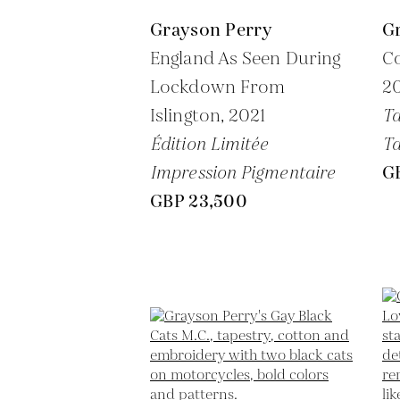
Grayson Perry
G
England As Seen During
C
Lockdown From
2
Islington,
2021
Ta
Édition Limitée
Ta
Impression Pigmentaire
G
GBP 23,500