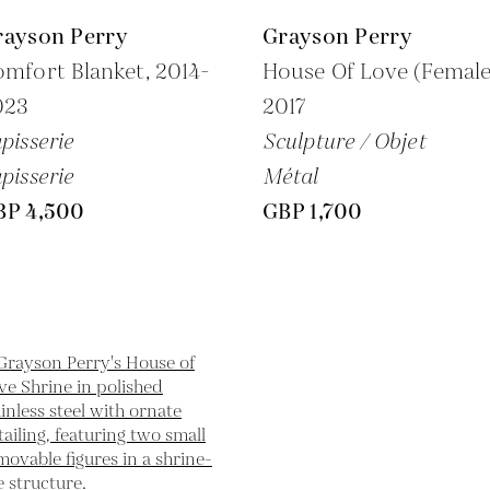
rayson Perry
Grayson Perry
omfort Blanket,
2014-
House Of Love (Female
023
2017
pisserie
Sculpture / Objet
pisserie
Métal
BP 4,500
GBP 1,700