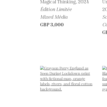
Magical Thinking,
2024
Un
Édition Limitée
2
Mixed Média
Sc
GBP 3,000
C
G