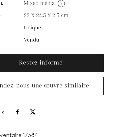
Mixed média
?
DE
32 X 24.5 X 2.5
cm
Unique
N
Vendu
Restez informé
ndez-nous une œuvre similaire
ER
nventaire 17384