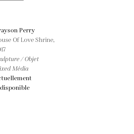
rayson Perry
use Of Love Shrine,
17
ulpture / Objet
ixed Média
ctuellement
disponible