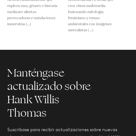
explora raza, género e historia
crea obras multimedia
mediante siluetas
fusionando mitología,
provocadoras e instalaciones
feminismo y temas
inmersivas (...)
ambientales con imágenes
surrealistas (...)
Manténgase
actualizado sobre
Hank Willis
Thomas
Suscríbase para recibir actualizaciones sobre nuevas