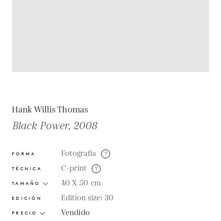
Hank Willis Thomas
Black Power, 2008
Fotografía
?
FORMA
C-print
?
TÉCNICA
40 X 50
cm
TAMAÑO
Edition size: 30
EDICIÓN
Vendido
PRECIO