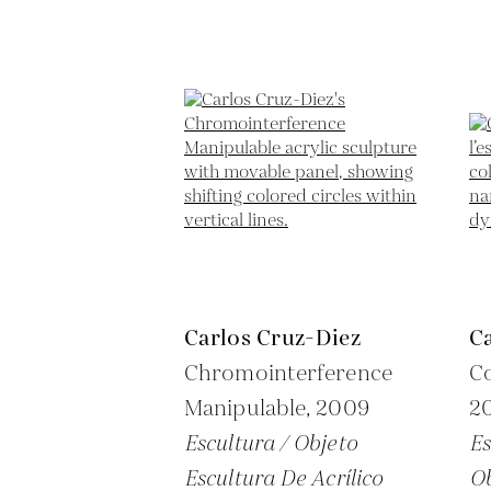
Carlos Cruz-Diez
C
Chromointerference
Co
Manipulable,
2009
2
Escultura / Objeto
Es
Escultura De Acrílico
Ob