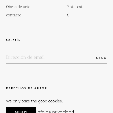
Obras de arte
Pinterest
contacto
X
BOLETÍN
SEND
DERECHOS DE AUTOR
TÉRMINOS Y CONDICIONES
We only bake the good cookies.
POLÍTICA DE PRIVACIDAD
© 2026
Info de privacidad
ACCEPT