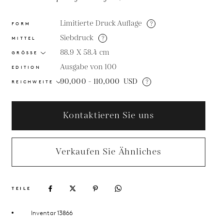
Limitierte Druck Auflage
?
FORM
Siebdruck
?
MITTEL
88.9 X 58.4
cm
GRÖSSE
Ausgabe von 100
EDITION
90,000 - 110,000
USD
?
REICHWEITE
Kontaktieren Sie uns
Verkaufen Sie Ähnliches
TEILE
Inventar 13866