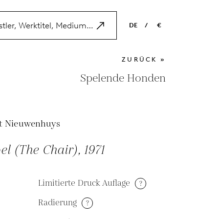
DE
/
€
EN
USD
ZURÜCK »
NL
EUR
Spelende Honden
ES
GBP
FR
t Nieuwenhuys
DE
el (The Chair), 1971
Limitierte Druck Auflage
?
Radierung
?