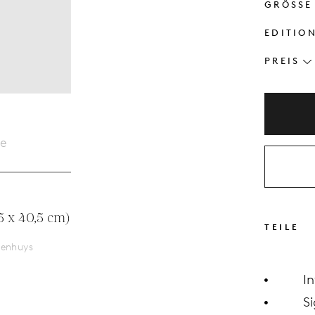
GRÖSSE
EDITIO
PREIS
le
TEILE
wenhuys
I
Si