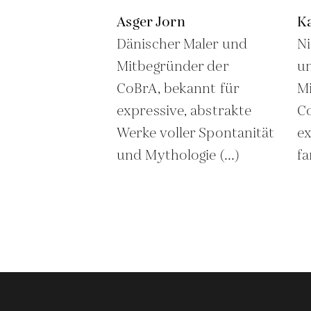
Asger Jorn
Ka
Dänischer Maler und
Ni
Mitbegründer der
un
CoBrA, bekannt für
M
expressive, abstrakte
Co
Werke voller Spontanität
ex
und Mythologie (...)
fa