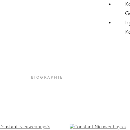
K
G
I
K
BIOGRAPHIE