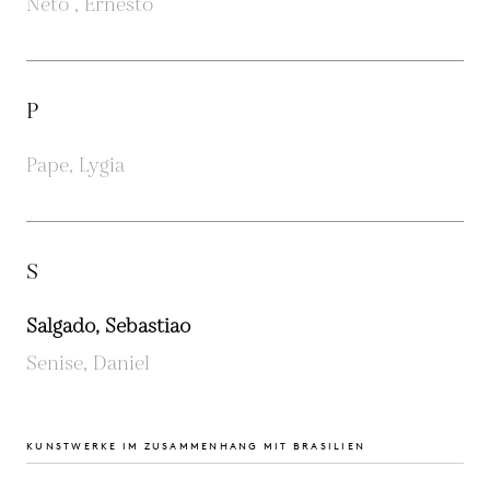
Neto , Ernesto
P
Pape, Lygia
S
Salgado, Sebastiao
Senise, Daniel
KUNSTWERKE IM ZUSAMMENHANG MIT BRASILIEN