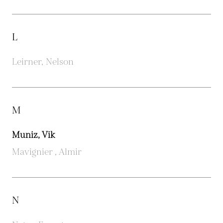
L
Leirner, Nelson
M
Muniz, Vik
Mavignier , Almir
N