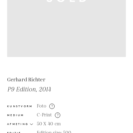
Gerhard Richter
P9 Edition, 2014
Foto
?
KUNSTVORM
C-Print
?
MEDIUM
50 X 40
cm
AFMETING
Edition size: 500
EDITIE