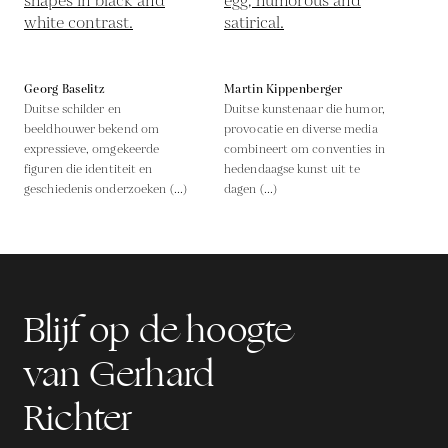
Georg Baselitz
Martin Kippenberger
Duitse schilder en
Duitse kunstenaar die humor,
beeldhouwer bekend om
provocatie en diverse media
expressieve, omgekeerde
combineert om conventies in
figuren die identiteit en
hedendaagse kunst uit te
geschiedenis onderzoeken (...)
dagen (...)
Blijf op de hoogte
van Gerhard
Richter