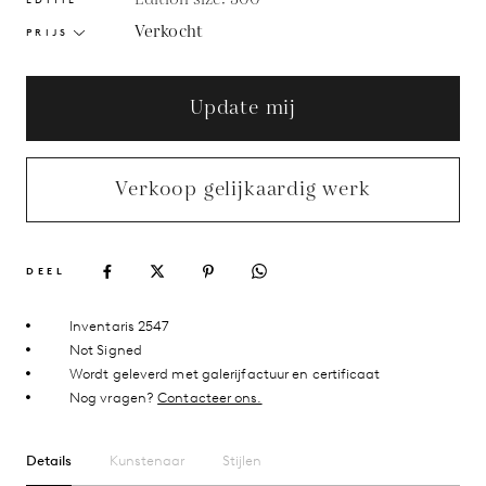
Verkocht
PRIJS
Update mij
Verkoop gelijkaardig werk
DEEL
Inventaris 2547
Not Signed
Wordt geleverd met galerijfactuur en certificaat
Nog vragen?
Contacteer ons.
Details
Kunstenaar
Stijlen