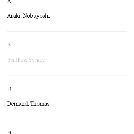
A
Araki, Nobuyoshi
B
Bratkov, Sergey
D
Demand, Thomas
H