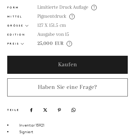
Limitierte Druck Auflage
?
FORM
Pigmentdruck
?
MITTEL
127 X 151.5
cm
GRÖSSE
Ausgabe von 15
EDITION
25,000
EUR
?
PREIS
Kaufen
Haben Sie eine Frage?
TEILE
Inventar 15921
Signiert