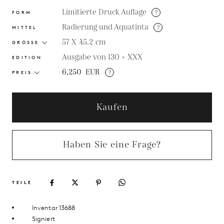
Limitierte Druck Auflage
?
FORM
Radierung und Aquatinta
?
MITTEL
57 X 45.2
cm
GRÖSSE
Ausgabe von 130 + XXX
EDITION
6,250
EUR
?
PREIS
Kaufen
Haben Sie eine Frage?
TEILE
Inventar 13688
Signiert