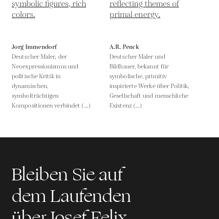
Jorg Immendorf
A.R. Penck
Deutscher Maler, der
Deutscher Maler und
Neoexpressionismus und
Bildhauer, bekannt für
politische Kritik in
symbolische, primitiv
dynamischen,
inspirierte Werke über Politik,
symbolträchtigen
Gesellschaft und menschliche
Kompositionen verbindet (...)
Existenz (...)
Bleiben Sie auf
dem Laufenden
über Josef Felix