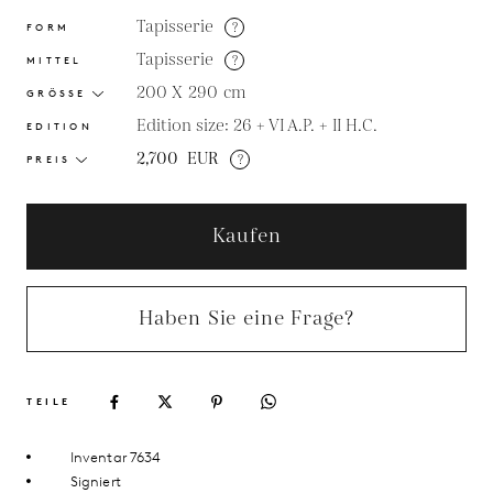
Tapisserie
?
FORM
Tapisserie
?
MITTEL
200 X 290
cm
GRÖSSE
Edition size: 26 + VI A.P. + II H.C.
EDITION
2,700
EUR
?
PREIS
Kaufen
Haben Sie eine Frage?
TEILE
Inventar 7634
Signiert